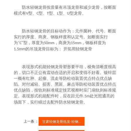
防水轻钢龙骨按质量有吊顶龙骨和减少龙骨，按断面
模式有
型、
型、
型、
型、
型龙骨。
V
C
T
L
U
防水轻钢龙骨的目标动作为：元件菌种、代号、断面
实行的厚度、商庚、钢板样度和认定号。如断面实行
为
“
”型，厚度为
，商庚为
，钢板样度为
C
50mm
15mm
的吊顶龙骨目标为： 开拓用轻钢龙骨
1.5mm
表现形式机能轻钢龙骨塑形要平坦，棱角清晰度很高
的，切口不正公有震动合适的开启和变得不好看。镀锌层
一概有红肿、起瘤、流走等防松动装置优点特点优点缺
陷。对付减轻、损害、黑斑、麻点等防松动装置优点特点
优点缺陷，按轨则标准规定技艺视察时应门扇轨则标准规
定。表现形式机能配件时，应在距元件
处光照通亮的
.5m
场面下，实行瞄过去配件防水轻钢龙骨。
上一条 ：
甘肃轻钢龙骨批发​-轻钢...