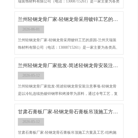
瑞装饰材料有限公司（电话：13008715261）是一家主要为各类
高、中档轻钢龙骨、烤漆龙骨、矿棉板、硅酸钙板等多种吊顶
隔墙材料的批发、销售和工程承接为一体的综合性材料公司。
兰州轻钢龙骨厂家​-轻钢龙骨采用镀锌工艺的原因
2026-06-01
兰州轻钢龙骨厂家​-轻钢龙骨采用镀锌工艺的原因-兰州天瑞装
饰材料有限公司（电话：13008715261）是一家主要为各类高、
中档轻钢龙骨、烤漆龙骨、矿棉板、硅酸钙板等多种吊顶隔墙
材料的批发、销售和工程承接为一体的综合性材料公司。
兰州轻钢龙骨厂家批发​-简述轻钢龙骨安装注意事项
2026-05-12
兰州轻钢龙骨厂家批发​-简述轻钢龙骨安装注意事项-轻钢龙骨
是以冷轧连续热镀锌钢带和烤漆带为原料，通过冷弯工艺，复
合轧制而成的合理T型断面结构的薄壁型钢材。在安装轻钢龙骨
时应考虑钢材的结构，并注意安装事项。
甘肃石膏板厂家​-轻钢龙骨石膏板吊顶施工方案及工艺
2026-05-12
甘肃石膏板厂家​-轻钢龙骨石膏板吊顶施工方案及工艺-结构施