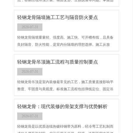
范，容易出现吊顶开裂、墙面变形、生锈脱落等问题。掌握选
材标准、验收要点与常见问题防治，才能保证工程质量。
轻钢龙骨隔墙施工工艺与隔音防火要点
2026-07-31
轻钢龙骨隔墙重量轻、强度高、施工快、可开槽布线，且具备
良好隔音、防火性能，是室内分隔墙的理想选择。施工从放
线、固定基座、立龙骨、加固、填充保温材料到封板，流程清
晰，工艺成熟。
轻钢龙骨吊顶施工流程与质量控制要点
2026-07-31
轻钢龙骨吊顶是室内装修最常见的工艺，施工质量直接影响平
整度、牢固度与美观度。标准施工流程包括弹线定位、固定吊
件、安装主龙骨、调平连接、安装副龙骨、封面板及验收，每
一步都需严格控制，避免开裂、脱落、不平整等问题。
轻钢龙骨：现代装修的骨架支撑与优势解析
2026-07-31
轻钢龙骨是以优质连续热镀锌钢带为原料，经冷弯工艺轧制而