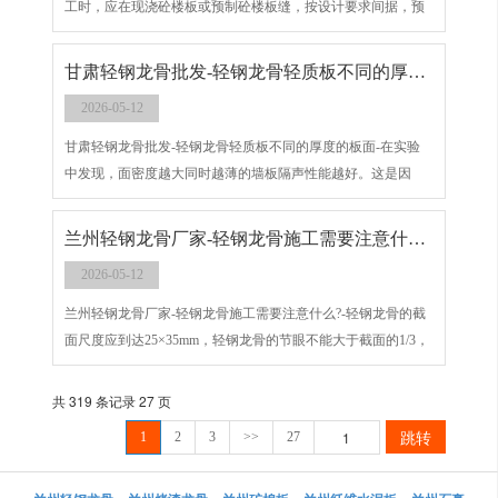
工时，应在现浇砼楼板或预制砼楼板缝，按设计要求间据，预
埋φ6~φ10钢筋混吊杆，设计无要求时按大龙骨的排列位置预埋
钢筋吊杆，一般间距为何900~1200mm.
甘肃轻钢龙骨批发​-轻钢龙骨轻质板不同的厚度的板面
2026-05-12
甘肃轻钢龙骨批发​-轻钢龙骨轻质板不同的厚度的板面-在实验
中发现，面密度越大同时越薄的墙板隔声性能越好。这是因
为，密度越大隔声量越大，越薄则在中高频出现的吻合谷越往
高的频率偏移，偏出感兴趣的频率范围之外
兰州轻钢龙骨厂家​-轻钢龙骨施工需要注意什么?
2026-05-12
兰州轻钢龙骨厂家​-轻钢龙骨施工需要注意什么?-轻钢龙骨的截
面尺度应到达25×35mm，轻钢龙骨的节眼不能大于截面的1/3，
龙骨距离不大于300*300mm。悬臂式龙骨的挑出长度不得大于
150mm，有特别规划要求的应根据要求处理，但须进行加固。
共 319 条记录 27 页
跳转
1
2
3
>>
27