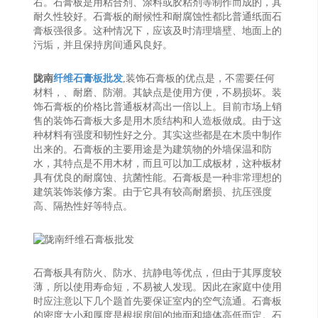
右。石膏板是用粘合剂、涂料或胶粘剂等制作而成的，其
耐久性较好。石膏板的耐候性和耐腐蚀性都比普通纸面石
膏板强很多。这种情况下，应该及时清理墙壁、地面上的
污垢，并且保持房间通风良好。
陇南
纤维石膏板批发
,装饰石膏板的优点是，不需要任何
材料，、耐磨、防潮。其缺点是使用方便，不易损坏。装
饰石膏板的价格比普通板材高出一倍以上。目前市场上销
售的装饰石膏板大多是用木质结构和人造板做成。由于这
种材料有强度和韧性好之分。其实这些都是在木质中制作
出来的。石膏板的主要用途是为建筑物的外墙保温和防
水，其特点是不用木材，而且可以加工成板材，这种板材
具有优良的耐腐蚀、抗菌性能。石膏板是一种非常理想的
建筑装饰装修方案。由于它具有较高耐磨损、抗压强度
高、隔热性好等特点。
石膏板具有防火、防水、抗静电等优点，但由于其厚度较
薄，所以使用寿命短，不易被人发现。因此在家庭中使用
时应注意以下几个题首先要保证室内的空气流通。石膏板
的密度大小和厚度是根据房间的地面和墙体高低而定。石