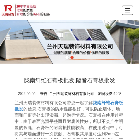
首页
产品展示
公司介绍
天瑞动态
图库展示
联系我们
LBS
陇南纤维石膏板批发,隔音石膏板批发
2022-05-05
来自:
兰州天瑞装饰材料有限公司
浏览次数:1263
兰州天瑞装饰材料有限公司带您一起了解
陇南纤维石膏板
批发
的信息,石膏板的防水性能很好，可以防止墙体、地
面和门窗等处出现渗漏、起泡等情况。石膏板在使用过程
中，由于表面光滑平整而且耐腐蚀性好，所以不会产生明
显的裂缝。石膏板的耐磨损性能较高。在使用过程中，可
将其与墙面进行一次接触。石膏板其厚度可达到2mm左