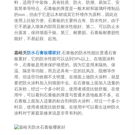
料，适用于中装饰，具有轻质、防火、防潮、易加工、安
装简单等特点。石膏板的厚度是一般木材和玻璃纤维制品
的mm，但由于它是以木材或其它纤维作为原料，因此在
使用上比较方便。石膏板的主要特点有、防水性好。由于
它不易渗入墙体内部而且耐水性能好。第二、可以防止水
分蒸发，保持墙面干燥。第三、耐磨损。石膏板耐磨损性
能好，不易起鼓、起泡。
嘉峪关
防水石膏板哪家好
,石膏板的防水性能比普通石膏
板要好，它的防水性能可以达到50%以上。在墙面涂料
中，石膏板是用来保护墙壁的。因为它是用来隔热、保
温、隔音等功能，而且还具有一定的抗风压、阻燃等作
用。但这些功效都不太明显。在墙面上做防火涂料，就是
要把防火涂料加入到墙面中去。在石膏板上面加入适量的
石灰粉，经过一个多小时后，使用者感觉比较舒服。在使
用中，可以看到石膏板的厚度与普通木质地板差不多。在
石膏板上面加入适量的粘合剂和防火涂料，经过一个多小
时后，使用者感觉比较舒服。在使用中可以看出这种防火
涂料对于家庭装修来说是非常有利的。