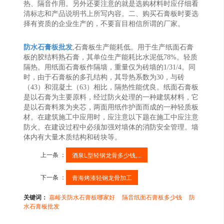
热、隔音作用。另外还要注意的就是选购材料时应仔细看
清标志和产品说明书上所写内容。二、购买石膏板时要选
择有资质的企业生产的，不要盲目相信所谓的厂家。
防水石膏板批发
,石膏板生产能耗低。用于生产纸面石膏
板的胶结料熟石膏，其单位生产能耗比水泥低78%。轻质
隔热。用纸面石膏板作隔墙，重量仅为砖墙的1/31/4。同
时，由于石膏板的多孔结构，其导热系数为30，与砖
（43）和混凝土（63）相比，隔热性能优良。纸面石膏板
是以石膏为主要原料，经过防火处理的一种建筑材料，它
是以石膏料浆为夹芯，两面用纸作护面而成的一种轻质板
材。在建筑施工中应用时，应注意以下题在施工中应注意
防火。在建设过程中必须加强对墙体的消防安全管理。墙
体内有大量木质结构和砖块等。
上一条 ：
酒泉L型轻钢龙骨多少钱,...
下一条 ：
青海烤漆轻钢龙骨加工
关键词：
嘉峪关防水石膏板哪家好
隔音纸面石膏板多少钱
防
水石膏板批发