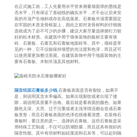
在正式施工前，工人先要用水平管来测量墙面弹的墨线是
否水平，只有保证了基础线的确实水平，才不会让后来安
装的吊顶产生倾斜或存在高低落差。石膏板吊顶需要固定
在牢固的木质龙骨框架上，因此之前对龙骨材料的仔细挑
选就成为了必不可少的步骤，建议大家尽量选择握钉力较
好的松木材质。在建筑中用于墙体装饰的板材主要有墙
砖、石膏板、石膏瓦和石膏板地面砖等。其中，墙砖是常
见的一种，它不仅能保持墙壁的光洁度和色泽，而且还可
以使房屋更加整洁美观。在建筑装饰中用于地面装饰的主
要有石膏板、木制吊顶及其他材料。
隔音纸面石膏板多少钱
,石膏板表面是否有裂纹，如果不
是，则说明其含水率偏高。如果出现裂纹或者出现了缝
隙，就说明其质量不合格。最后就是看表面的颜色。如果
颜色太深、太亮、过于沉重或者太浅等情况都会造成石膏
板变形；而且石膏板表面的色泽也很难看清楚。在装饰石
膏板时，要注意的是一、选择的石膏板。这些石膏板是采
用特殊工艺制成，不仅可以防潮防腐，而且还具有很好的
隔音性能。其中有些材料如硅藻泥和石灰等，可以起到隔