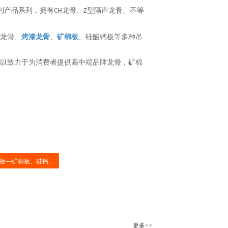
利产品系列，拥有
龙骨、
型隔声龙骨、不等
CH
Z
龙骨、
烤漆龙骨
、
矿棉板
、硅酸钙板等多种吊
司以致力于为消费者提供高中端品牌龙骨，矿棉
板—矿棉板、硅钙...
更多>>