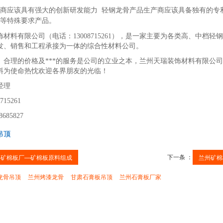
商应该具有强大的创新研发能力 轻钢龙骨产品生产商应该具备独有的专
等特殊要求产品。
饰材料有限公司（电话：
13008715261
），是一家主要为各类高、中档轻钢
、销售和工程承接为一体的综合性材料公司。‬‬
、合理的价格及***的服务是公司的立业之本，兰州天瑞装饰材料有限公
料为使命热忱欢迎各界朋友的光临！
经理
715261
8685827
吊顶
下一条 ：
州矿棉板厂—矿棉板原料组成
兰州矿棉
龙骨吊顶
兰州烤漆龙骨
甘肃石膏板吊顶
兰州石膏板厂家