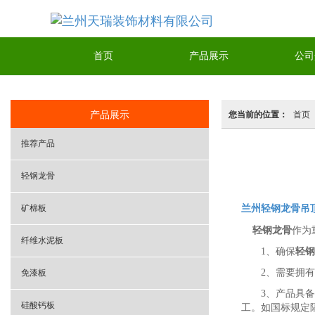
首页
产品展示
公司
产品展示
您当前的位置：
首页
推荐产品
轻钢龙骨
矿棉板
兰州轻钢龙骨吊
轻钢龙骨
作为
纤维水泥板
1
、确保
轻钢
2
、需要拥有
免漆板
3
、产品具备
硅酸钙板
工。如国标规定