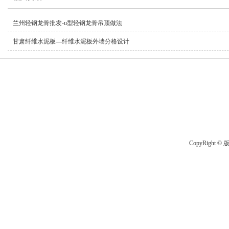
兰州轻钢龙骨批发​-u型轻钢龙骨吊顶做法
甘肃纤维水泥板​—纤维水泥板外墙分格设计
CopyRight 