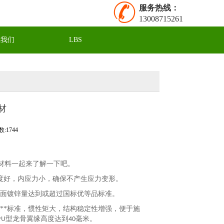
服务热线：
13008715261
系我们
LBS
材
:1744
材料一起来了解一下吧。
线度好，内应力小，确保不产生应力变形。
双面镀锌量达到或超过国标优等品标准。
***标准，惯性矩大，结构稳定性增强，便于施
骨
型龙骨翼缘高度达到
毫米。
U
40