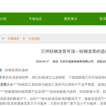
介绍
天瑞动态
图库展示
联
天瑞动态
行业动态
>
>
兰州轻钢龙骨吊顶—轻钢龙骨的选
2018-04-27
来自:
兰州天瑞装饰材料有限公司
浏览次数
顶
—轻钢龙骨的选材
重要的吊顶装饰材料，我们到底该怎么选择呢，下面就跟着兰州天瑞装饰
龙骨
具备***的精加工系统因为精加工系统可以有助于产品平整度、直
***的耐腐蚀性能需要产品采用***连续热镀板为原料，锌层附着力强，
高标准的断面尺寸，达到***相关标准高标准的断面尺寸，翼缘高度高于
隔墙
型龙骨翼缘高度大于
毫米，大部分龙骨厂家产品小于
毫米，龙
U
35
35