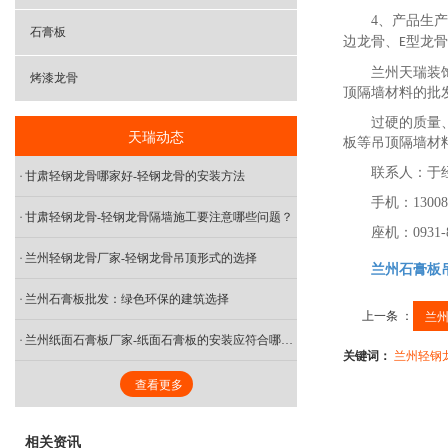
4
、产品生产
石膏板
边龙骨、
型龙骨
E
兰州天瑞装
烤漆龙骨
顶隔墙材料的批发
过硬的质量
天瑞动态
板等吊顶隔墙材
联系人：于
甘肃轻钢龙骨哪家好-轻钢龙骨的安装方法
手机：
13008
甘肃轻钢龙骨-轻钢龙骨隔墙施工要注意哪些问题？
座机：
0931-
兰州轻钢龙骨厂家-轻钢龙骨吊顶形式的选择
兰州石膏板
兰州石膏板批发：绿色环保的建筑选择
上一条 ：
兰
兰州纸面石膏板厂家-纸面石膏板的安装应符合哪些规定？
关键词：
兰州轻钢
查看更多
相关资讯