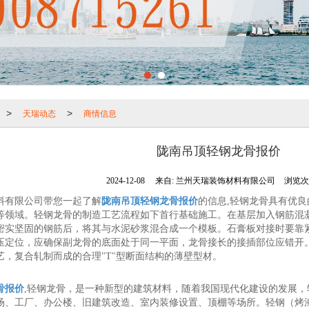
天瑞动态
商情信息
>
>
陇南吊顶轻钢龙骨报价
2024-12-08
来自:
兰州天瑞装饰材料有限公司
浏览次数
料有限公司带您一起了解
陇南吊顶轻钢龙骨报价
的信息,轻钢龙骨具有优
等领域。轻钢龙骨的制造工艺流程如下首行基础施工。在基层加入钢筋混
密实坚固的钢筋后，将其与水泥砂浆混合成一个模板。石膏板对接时要靠
压定位，应确保副龙骨的底面处于同一平面，龙骨接长的接插部位应错开
艺，复合轧制而成的合理"T"型断面结构的薄壁型材。
骨报价
,轻钢龙骨，是一种新型的建筑材料，随着我国现代化建设的发展
场、工厂、办公楼、旧建筑改造、室内装修设置、顶棚等场所。轻钢（烤