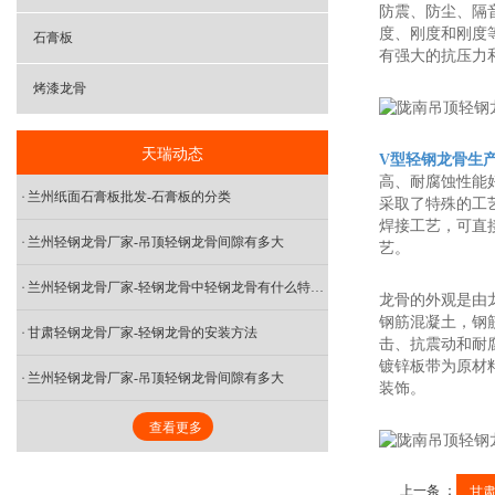
防震、防尘、隔
度、刚度和刚度
石膏板
有强大的抗压力
烤漆龙骨
天瑞动态
V型轻钢龙骨生
高、耐腐蚀性能
兰州纸面石膏板批发​-石膏板的分类
采取了特殊的工
焊接工艺，可直
兰州轻钢龙骨厂家​-吊顶轻钢龙骨间隙有多大
艺。
兰州轻钢龙骨厂家​-轻钢龙骨中轻钢龙骨有什么特点和优势?
龙骨的外观是由
钢筋混凝土，钢
甘肃轻钢龙骨厂家​-轻钢龙骨的安装方法
击、抗震动和耐
镀锌板带为原材
兰州轻钢龙骨厂家-吊顶轻钢龙骨间隙有多大
装饰。
查看更多
上一条 ：
甘肃