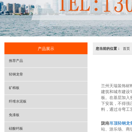
产品展示
您当前的位置：
首页
推荐产品
轻钢龙骨
兰州天瑞装饰材
矿棉板
建筑和城市建设
板。在基层加入
纤维水泥板
下安装，不得强
料，通过冷弯工
免漆板
陇南
吊顶轻钢龙
硅酸钙板
站、游乐场、商