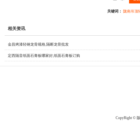
关键词：
陇南吊顶
相关资讯
金昌烤漆轻钢龙骨规格,隔断龙骨批发
定西隔音纸面石膏板哪家好,纸面石膏板订购
CopyRight 