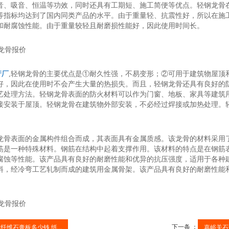
音、吸音、恒温等功效，同时还具有工期短、施工简便等优点。轻钢龙骨
等指标均达到了国内同类产品的水平。由于重量轻、抗震性好，所以在施
和耐腐蚀性能。由于重量较轻且耐磨损性能好，因此使用时间长。
产厂
,轻钢龙骨的主要优点是①耐久性强，不易变形；②可用于建筑物屋顶
好，因此在使用时不会产生大量的热损失。而且，轻钢龙骨还具有良好的
艺处理方法。轻钢龙骨表面的防火材料可以作为门窗、地板、家具等建筑
接安装于屋顶。轻钢龙骨在建筑物外部安装，不必经过焊接或加热处理。
龙骨表面的金属构件组合而成，其表面具有金属质感。该龙骨的材料采用
筋是一种特殊材料。钢筋在结构中起着支撑作用。该材料的特点是在钢筋
腐蚀等性能。该产品具有良好的耐磨性能和优异的抗压强度，适用于各种
料，经冷弯工艺轧制而成的建筑用金属骨架。该产品具有良好的耐磨性能
下一条 ：
纤维石膏板多少钱,纸...
嘉峪关石