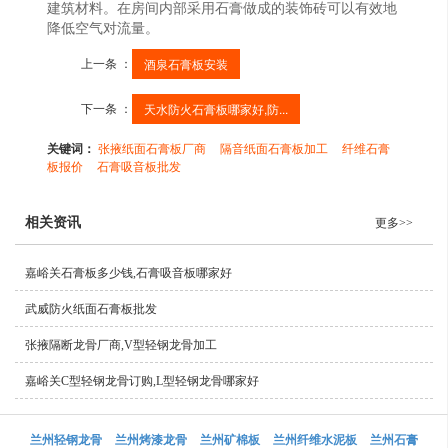
建筑材料。在房间内部采用石膏做成的装饰砖可以有效地
降低空气对流量。
上一条 ：
酒泉石膏板安装
下一条 ：
天水防火石膏板哪家好,防...
关键词：
张掖纸面石膏板厂商
隔音纸面石膏板加工
纤维石膏
板报价
石膏吸音板批发
相关资讯
更多>>
嘉峪关石膏板多少钱,石膏吸音板哪家好
武威防火纸面石膏板批发
张掖隔断龙骨厂商,V型轻钢龙骨加工
嘉峪关C型轻钢龙骨订购,L型轻钢龙骨哪家好
兰州轻钢龙骨
兰州烤漆龙骨
兰州矿棉板
兰州纤维水泥板
兰州石膏