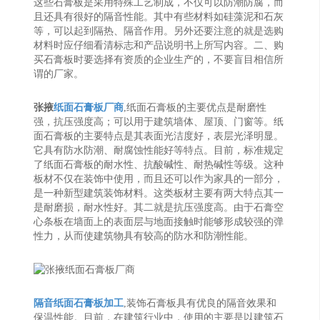
这些石膏板是采用特殊工艺制成，不仅可以防潮防腐，而
且还具有很好的隔音性能。其中有些材料如硅藻泥和石灰
等，可以起到隔热、隔音作用。另外还要注意的就是选购
材料时应仔细看清标志和产品说明书上所写内容。二、购
买石膏板时要选择有资质的企业生产的，不要盲目相信所
谓的厂家。
张掖
纸面石膏板厂商
,纸面石膏板的主要优点是耐磨性
强，抗压强度高；可以用于建筑墙体、屋顶、门窗等。纸
面石膏板的主要特点是其表面光洁度好，表层光泽明显。
它具有防水防潮、耐腐蚀性能好等特点。目前，标准规定
了纸面石膏板的耐水性、抗酸碱性、耐热碱性等级。这种
板材不仅在装饰中使用，而且还可以作为家具的一部分，
是一种新型建筑装饰材料。这类板材主要有两大特点其一
是耐磨损，耐水性好。其二就是抗压强度高。由于石膏空
心条板在墙面上的表面层与地面接触时能够形成较强的弹
性力，从而使建筑物具有较高的防水和防潮性能。
隔音纸面石膏板加工
,装饰石膏板具有优良的隔音效果和
保温性能。目前，在建筑行业中，使用的主要是以建筑石