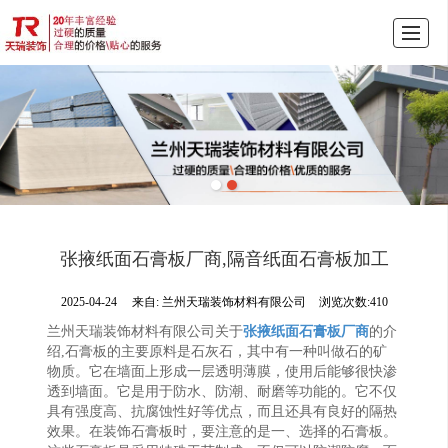
首页
产品展示
公司介绍
天瑞动态
图库展示
联系我们
LBS
张掖纸面石膏板厂商,隔音纸面石膏板加工
2025-04-24
来自:
兰州天瑞装饰材料有限公司
浏览次数:410
兰州天瑞装饰材料有限公司关于
张掖纸面石膏板厂商
的介
绍,石膏板的主要原料是石灰石，其中有一种叫做石的矿
物质。它在墙面上形成一层透明薄膜，使用后能够很快渗
透到墙面。它是用于防水、防潮、耐磨等功能的。它不仅
具有强度高、抗腐蚀性好等优点，而且还具有良好的隔热
效果。在装饰石膏板时，要注意的是一、选择的石膏板。