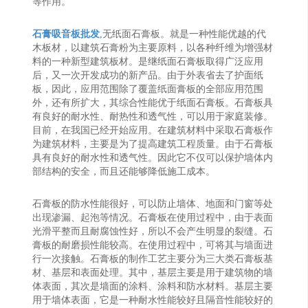
等作用。
石膏吸音板批发
,无纸面石膏板。就是一种性能优越的代
木板材，以建筑石膏粉为主要原料，以各种纤维为增强材
料的一种新型建筑板材。是继纸面石膏板取得广泛应用
后，又一次开发成功的新产品。由于外表省去了护面纸
板，因此，应用范围除了覆盖纸面膏板的全部应用范围
外，还有所扩大，其综合性能优于纸面石膏板。石膏板具
有良好的耐水性、耐热性和透气性，可以用于家庭装修。
目前，在我国已经开始应用。在建筑材料中采取石膏板作
为建筑材料，主要是为了提高建筑工程质量。由于石膏板
具有良好的耐水性和透气性。因此它不仅可以保护墙体内
部结构的安全，而且还能够降低施工成本。
石膏板的防水性能很好，可以防止墙体、地面和门窗等处
出现渗漏、起泡等情况。石膏板在使用过程中，由于表面
光滑平整而且耐腐蚀性好，所以不会产生明显的裂缝。石
膏板的耐磨损性能较高。在使用过程中，可将其与墙面进
行一次接触。石膏板的制作工艺主要分为三大类石膏板基
材、基层和表面处理。其中，基层主要是用于建筑物的墙
体表面，其次是墙面的涂料、涂料和防水材料。基层主要
用于墙体表面，它是一种耐水性能较好且隔音性能较好的