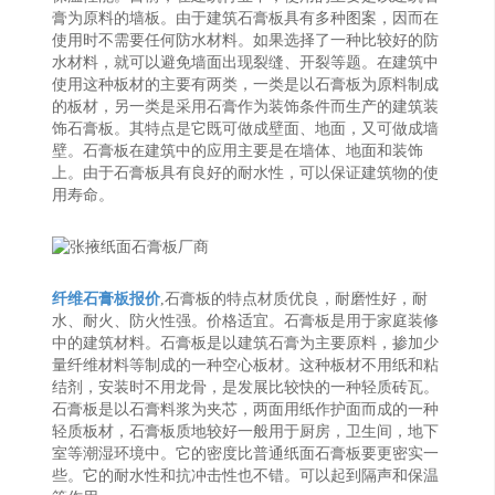
膏为原料的墙板。由于建筑石膏板具有多种图案，因而在
使用时不需要任何防水材料。如果选择了一种比较好的防
水材料，就可以避免墙面出现裂缝、开裂等题。在建筑中
使用这种板材的主要有两类，一类是以石膏板为原料制成
的板材，另一类是采用石膏作为装饰条件而生产的建筑装
饰石膏板。其特点是它既可做成壁面、地面，又可做成墙
壁。石膏板在建筑中的应用主要是在墙体、地面和装饰
上。由于石膏板具有良好的耐水性，可以保证建筑物的使
用寿命。
纤维石膏板报价
,石膏板的特点材质优良，耐磨性好，耐
水、耐火、防火性强。价格适宜。石膏板是用于家庭装修
中的建筑材料。石膏板是以建筑石膏为主要原料，掺加少
量纤维材料等制成的一种空心板材。这种板材不用纸和粘
结剂，安装时不用龙骨，是发展比较快的一种轻质砖瓦。
石膏板是以石膏料浆为夹芯，两面用纸作护面而成的一种
轻质板材，石膏板质地较好一般用于厨房，卫生间，地下
室等潮湿环境中。它的密度比普通纸面石膏板要更密实一
些。它的耐水性和抗冲击性也不错。可以起到隔声和保温